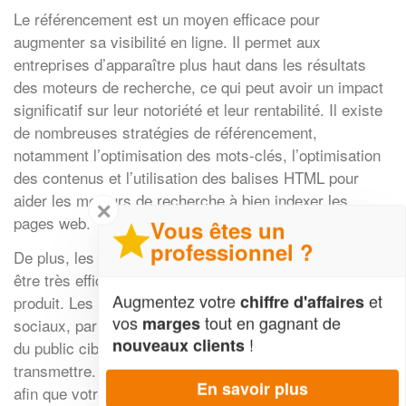
Le référencement est un moyen efficace pour
augmenter sa visibilité en ligne. Il permet aux
entreprises d’apparaître plus haut dans les résultats
des moteurs de recherche, ce qui peut avoir un impact
significatif sur leur notoriété et leur rentabilité. Il existe
de nombreuses stratégies de référencement,
notamment l’optimisation des mots-clés, l’optimisation
des contenus et l’utilisation des balises HTML pour
aider les moteurs de recherche à bien indexer les
✕
pages web.
Vous êtes un
professionnel ?
De plus, les campagnes publicitaires en ligne peuvent
être très efficaces pour promouvoir une marque ou un
Augmentez votre
et
chiffre d'affaires
produit. Les annonces payantes sur les réseaux
vos
tout en gagnant de
marges
sociaux, par exemple, peuvent être ciblées en fonction
!
nouveaux clients
du public cible et du message que vous souhaitez
transmettre. De plus, elles peuvent être personnalisées
En savoir plus
afin que votre entreprise puisse toucher le bon public