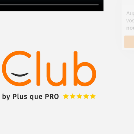
Augmentez votre
et
chiffre d'affaires
vos
tout en gagnant de
marges
!
nouveaux clients
En savoir plus