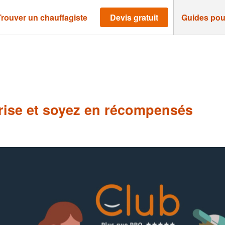
Trouver un chauffagiste
Devis gratuit
Guides pou
ise et soyez en récompensés