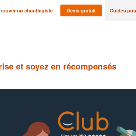
Trouver un chauffagiste
Devis gratuit
Guides pou
ise et soyez en récompensés