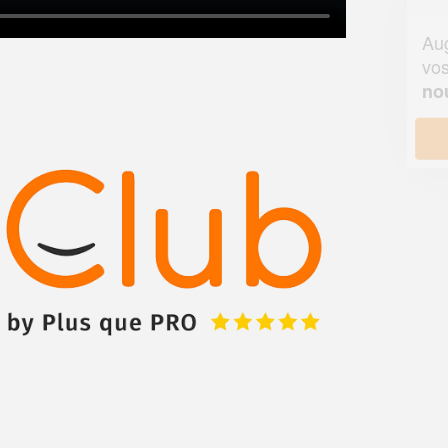
Augmentez votre
et
chiffre d'affaires
vos
tout en gagnant de
marges
!
nouveaux clients
En savoir plus