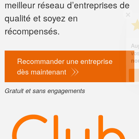
meilleur réseau d’entreprises de
✕
qualité et soyez en
Vous êtes un
professionnel 
récompensés.
Augmentez votre
chiffre d'
vos
tout en gagnan
marges
Recommander une entreprise
!
nouveaux clients
dès maintenant
En savoir plus
Gratuit et sans engagements