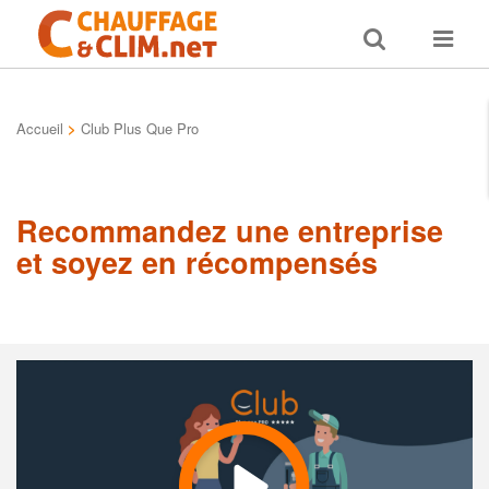
Toggle
Toggle
search
navigat
Accueil
>
Club Plus Que Pro
Recommandez une entreprise
et soyez en récompensés