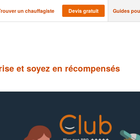
Trouver un chauffagiste
Devis gratuit
Guides pou
ise et soyez en récompensés