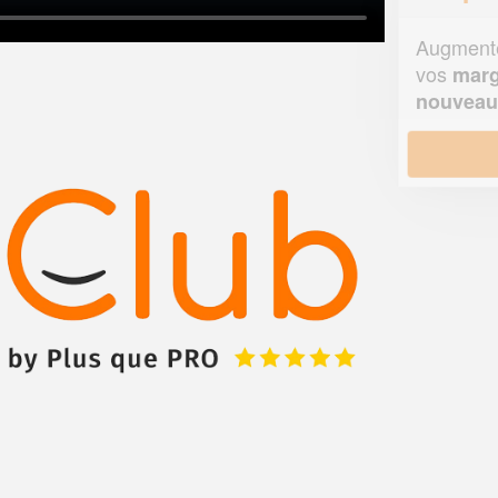
Augmentez votre
et
chiffre d'affaires
vos
tout en gagnant de
marges
!
nouveaux clients
En savoir plus