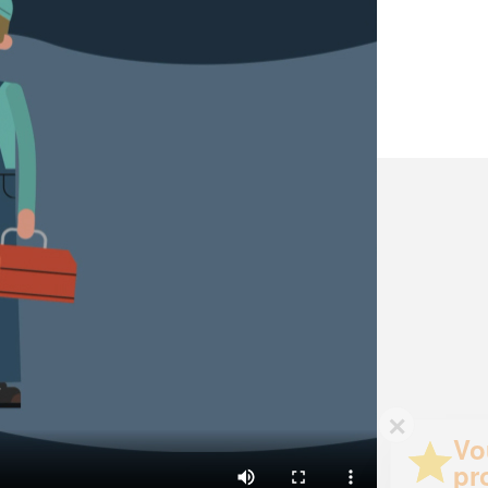
✕
Vous êtes un
professionnel ?