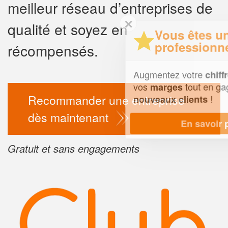
meilleur réseau d’entreprises de
✕
qualité et soyez en
Vous êtes un
professionnel ?
récompensés.
Augmentez votre
e
chiffre d'affaires
vos
tout en gagnant de
marges
Recommander une entreprise
!
nouveaux clients
dès maintenant
En savoir plus
Gratuit et sans engagements