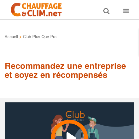
Toggle
Toggle
search
navigat
Accueil
>
Club Plus Que Pro
Recommandez une entreprise
et soyez en récompensés