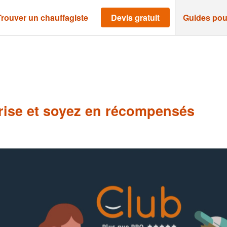
Trouver un chauffagiste
Devis gratuit
Guides pou
ise et soyez en récompensés