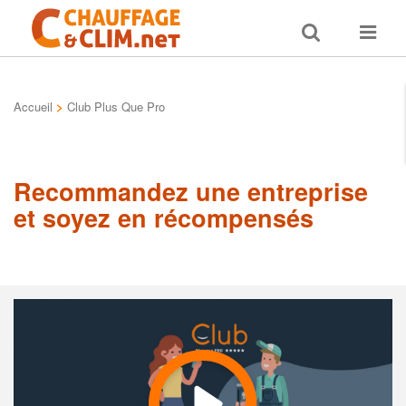
Toggle
Toggle
search
navigat
Accueil
>
Club Plus Que Pro
Recommandez une entreprise
et soyez en récompensés