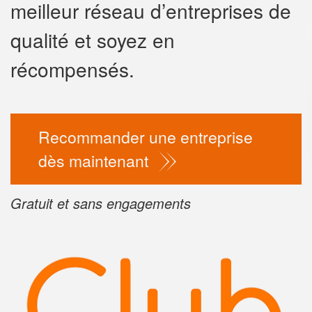
meilleur réseau d’entreprises de
✕
qualité et soyez en
Vous êtes u
professionn
récompensés.
Augmentez votre
chiff
vos
tout en ga
marges
Recommander une entreprise
!
nouveaux clients
dès maintenant
En savoir 
Gratuit et sans engagements