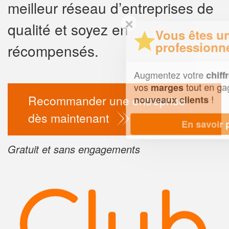
meilleur réseau d’entreprises de
✕
qualité et soyez en
Vous êtes un
professionnel ?
récompensés.
Augmentez votre
e
chiffre d'affaires
vos
tout en gagnant de
marges
Recommander une entreprise
!
nouveaux clients
dès maintenant
En savoir plus
Gratuit et sans engagements