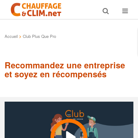
Toggle
Toggle
search
navigat
Accueil
>
Club Plus Que Pro
Recommandez une entreprise
et soyez en récompensés