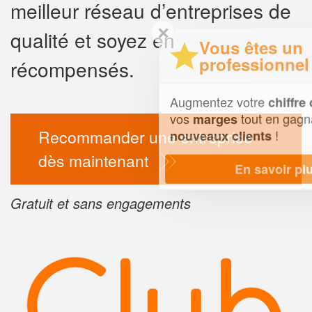
meilleur réseau d’entreprises de
✕
qualité et soyez en
Vous êtes un
professionnel ?
récompensés.
Augmentez votre
et
chiffre d'affaires
vos
tout en gagnant de
marges
Recommander une entreprise
!
nouveaux clients
dès maintenant
En savoir plus
Gratuit et sans engagements