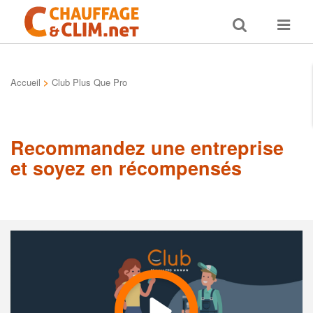
Toggle
Toggle
search
navigat
Accueil
>
Club Plus Que Pro
Recommandez une entreprise
et soyez en récompensés