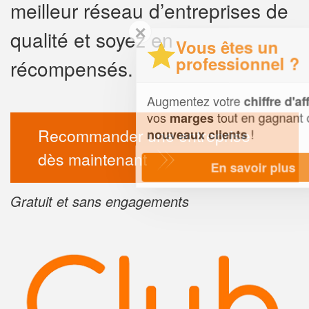
meilleur réseau d’entreprises de
✕
qualité et soyez en
Vous êtes un
professionnel ?
récompensés.
Augmentez votre
et
chiffre d'affaires
vos
tout en gagnant de
marges
Recommander une entreprise
!
nouveaux clients
dès maintenant
En savoir plus
Gratuit et sans engagements