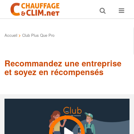
Toggle
Toggle
search
navigat
Accueil
>
Club Plus Que Pro
Recommandez une entreprise
et soyez en récompensés