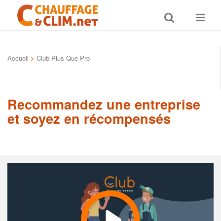
Toggle
Toggle
search
navigat
Accueil
>
Club Plus Que Pro
Recommandez une entreprise
et soyez en récompensés