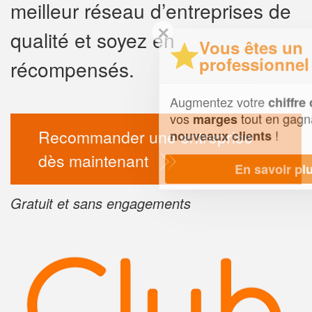
meilleur réseau d’entreprises de
✕
qualité et soyez en
Vous êtes un
professionnel ?
récompensés.
Augmentez votre
et
chiffre d'affaires
vos
tout en gagnant de
marges
Recommander une entreprise
!
nouveaux clients
dès maintenant
En savoir plus
Gratuit et sans engagements