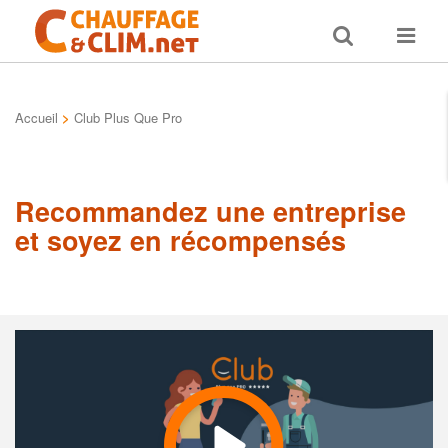
Toggle
Toggle
search
navigat
Accueil
>
Club Plus Que Pro
Recommandez une entreprise
et soyez en récompensés