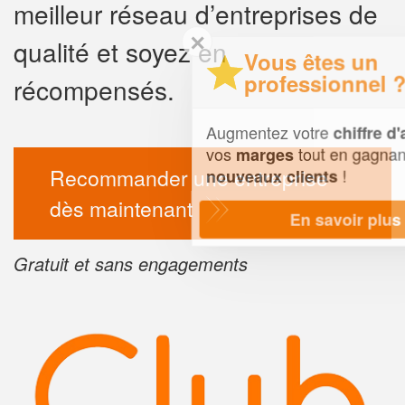
meilleur réseau d’entreprises de
✕
qualité et soyez en
Vous êtes un
professionnel ?
récompensés.
Augmentez votre
et
chiffre d'affaires
vos
tout en gagnant de
marges
Recommander une entreprise
!
nouveaux clients
dès maintenant
En savoir plus
Gratuit et sans engagements