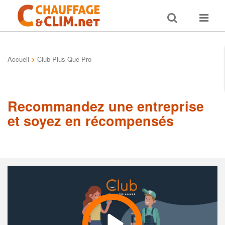
Toggle
Toggle
search
navigat
Accueil
>
Club Plus Que Pro
Recommandez une entreprise
et soyez en récompensés