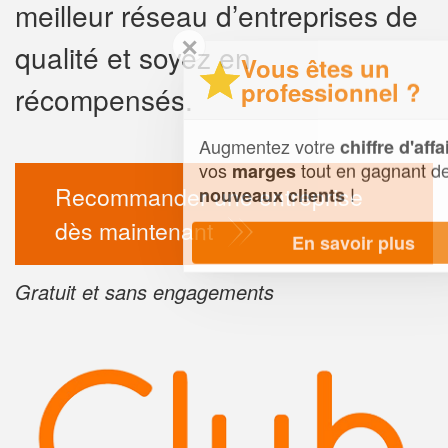
meilleur réseau d’entreprises de
✕
qualité et soyez en
Vous êtes un
professionnel ?
récompensés.
Augmentez votre
et
chiffre d'affaires
vos
tout en gagnant de
marges
Recommander une entreprise
!
nouveaux clients
dès maintenant
En savoir plus
Gratuit et sans engagements