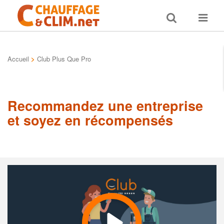
Toggle
Toggle
search
navigat
Accueil
>
Club Plus Que Pro
Recommandez une entreprise
et soyez en récompensés