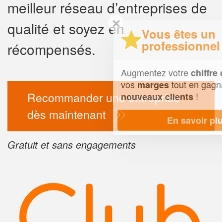
meilleur réseau d’entreprises de
✕
qualité et soyez en
Vous êtes un
professionnel ?
récompensés.
Augmentez votre
et
chiffre d'affaires
vos
tout en gagnant de
marges
Recommander une entreprise
!
nouveaux clients
dès maintenant
En savoir plus
Gratuit et sans engagements