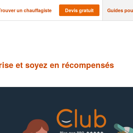
Trouver un chauffagiste
Devis gratuit
Guides pou
ise et soyez en récompensés