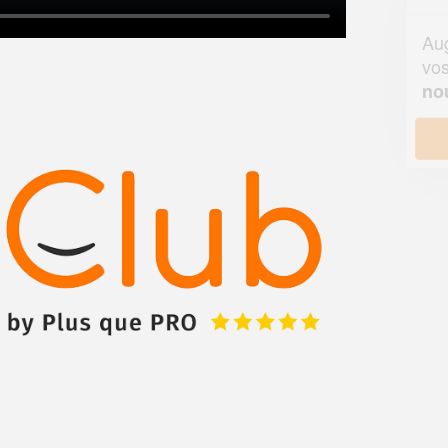
Augmentez votre
et
chiffre d'affaires
vos
tout en gagnant de
marges
!
nouveaux clients
En savoir plus