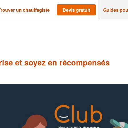
Trouver un chauffagiste
Devis gratuit
Guides pou
ise et soyez en récompensés