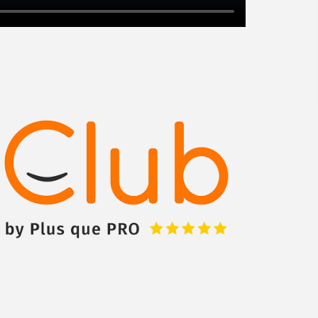
Augmentez votre
et
chiffre d'affaires
vos
tout en gagnant de
marges
!
nouveaux clients
En savoir plus