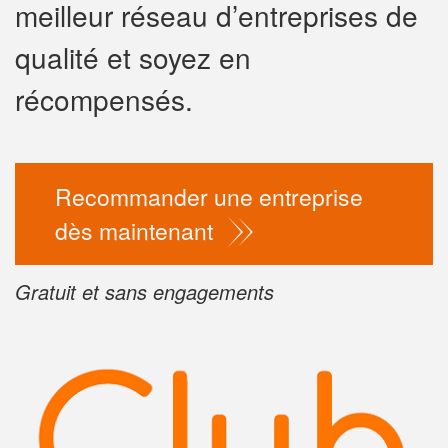
meilleur réseau d’entreprises de
✕
qualité et soyez en
Vous ê
profes
récompensés.
Augmentez vot
vos
to
marges
Recommander une entreprise
nouveaux clie
dès maintenant
En 
Gratuit et sans engagements