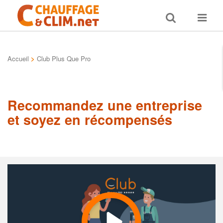
Toggle
Toggle
search
navigat
Accueil
>
Club Plus Que Pro
Recommandez une entreprise
et soyez en récompensés