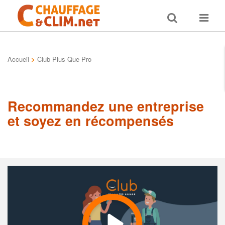
Toggle
Toggle
search
navigat
Accueil
>
Club Plus Que Pro
Recommandez une entreprise
et soyez en récompensés