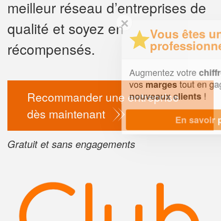
meilleur réseau d’entreprises de
✕
qualité et soyez en
Vous êtes un
professionnel ?
récompensés.
Augmentez votre
e
chiffre d'affaires
vos
tout en gagnant de
marges
Recommander une entreprise
!
nouveaux clients
dès maintenant
En savoir plus
Gratuit et sans engagements