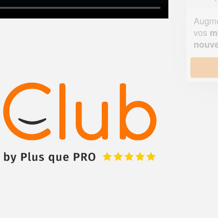
Augmentez votre
et
chiffre d'affaires
vos
tout en gagnant de
marges
!
nouveaux clients
En savoir plus