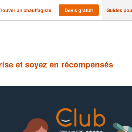
Trouver un chauffagiste
Devis gratuit
Guides pou
ise et soyez en récompensés