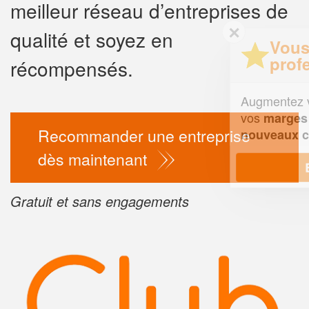
meilleur réseau d’entreprises de
✕
qualité et soyez en
Vous êtes un
professionnel ?
récompensés.
Augmentez votre
chiffre d'affai
vos
tout en gagnant de
marges
Recommander une entreprise
!
nouveaux clients
dès maintenant
En savoir plus
Gratuit et sans engagements