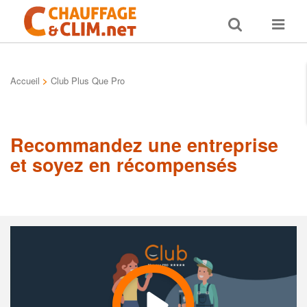
Toggle
Toggle
search
navigat
Accueil
>
Club Plus Que Pro
Recommandez une entreprise
et soyez en récompensés