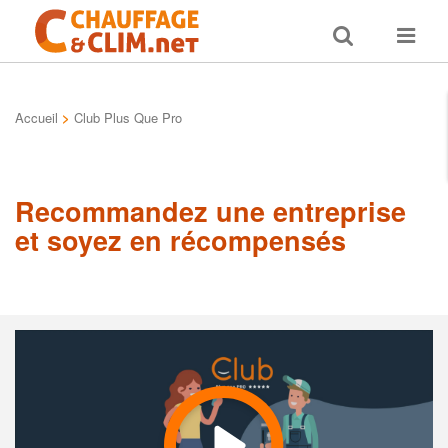
Toggle
Toggle
search
navigat
Accueil
>
Club Plus Que Pro
Recommandez une entreprise
et soyez en récompensés