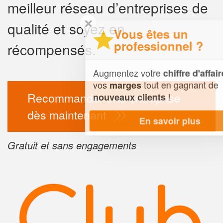
meilleur réseau d’entreprises de
✕
qualité et soyez en
Vous êtes un
professionnel ?
récompensés.
Augmentez votre
et
chiffre d'affaires
vos
tout en gagnant de
marges
Recommander une entreprise
!
nouveaux clients
dès maintenant
En savoir plus
Gratuit et sans engagements