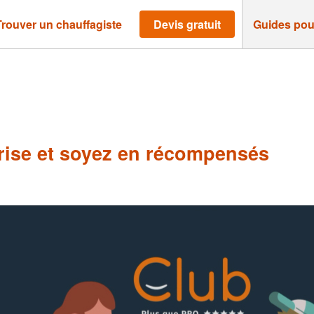
Trouver un chauffagiste
Devis gratuit
Guides pou
ise et soyez en récompensés