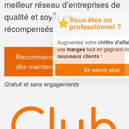
meilleur réseau d’entreprises de
✕
qualité et soyez en
Vous êtes un
professionnel ?
récompensés.
Augmentez votre
et
chiffre d'affaires
vos
tout en gagnant de
marges
Recommander une entreprise
!
nouveaux clients
dès maintenant
En savoir plus
Gratuit et sans engagements