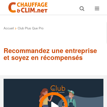
Toggle
Toggle
search
navigat
Accueil
>
Club Plus Que Pro
Recommandez une entreprise
et soyez en récompensés