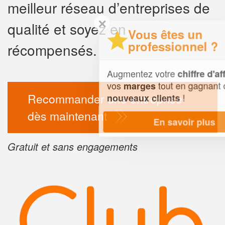
meilleur réseau d’entreprises de
✕
qualité et soyez en
Vous êtes un
professionnel ?
récompensés.
Augmentez votre
et
chiffre d'affaires
vos
tout en gagnant de
marges
Recommander une entreprise
!
nouveaux clients
dès maintenant
En savoir plus
Gratuit et sans engagements