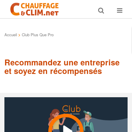
Toggle
Toggle
search
navigat
Accueil
>
Club Plus Que Pro
Recommandez une entreprise
et soyez en récompensés