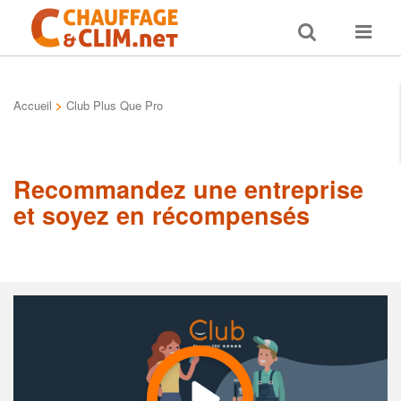
Toggle
Toggle
search
navigat
Accueil
>
Club Plus Que Pro
Recommandez une entreprise
et soyez en récompensés