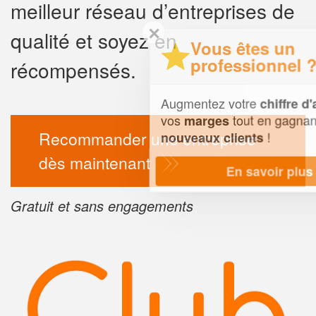
meilleur réseau d’entreprises de
✕
qualité et soyez en
Vous êtes un
professionnel ?
récompensés.
Augmentez votre
et
chiffre d'affaires
vos
tout en gagnant de
marges
Recommander une entreprise
!
nouveaux clients
dès maintenant
En savoir plus
Gratuit et sans engagements