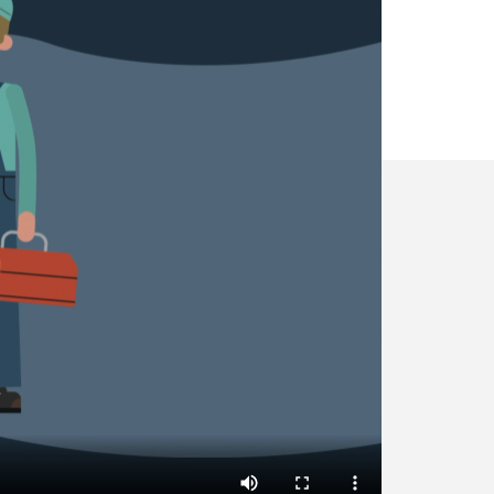
✕
Vous êtes u
professionn