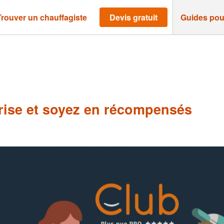
Trouver un chauffagiste
Devis gratuit
Guides pou
ise et soyez en récompensés