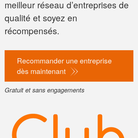
meilleur réseau d’entreprises de
✕
qualité et soyez en
Vo
pr
récompensés.
Augment
vos
mar
Recommander une entreprise
nouveaux
dès maintenant
Gratuit et sans engagements