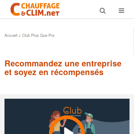
Toggle
Toggle
search
navigat
Accueil
>
Club Plus Que Pro
Recommandez une entreprise
et soyez en récompensés