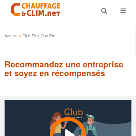
Toggle
Toggle
search
navigat
Accueil
>
Club Plus Que Pro
Recommandez une entreprise
et soyez en récompensés