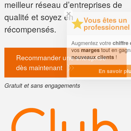
meilleur réseau d’entreprises de
✕
qualité et soyez en
Vous êtes un
professionnel ?
récompensés.
Augmentez votre
et
chiffre d'affaires
vos
tout en gagnant de
marges
Recommander une entreprise
!
nouveaux clients
dès maintenant
En savoir plus
Gratuit et sans engagements