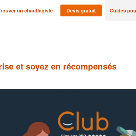
Trouver un chauffagiste
Devis gratuit
Guides pou
ise et soyez en récompensés