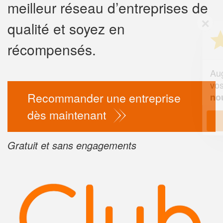
meilleur réseau d’entreprises de
✕
qualité et soyez en
Vous êtes un
professionnel 
récompensés.
Augmentez votre
chiffre d'
vos
tout en gagnan
marges
Recommander une entreprise
!
nouveaux clients
dès maintenant
En savoir plus
Gratuit et sans engagements