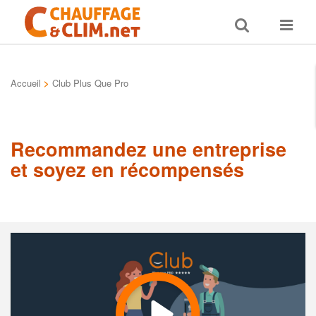
Toggle
Toggle
search
navigat
Accueil
>
Club Plus Que Pro
Recommandez une entreprise
et soyez en récompensés