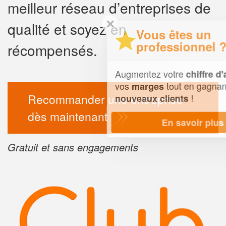
meilleur réseau d’entreprises de
✕
qualité et soyez en
Vous êtes un
professionnel ?
récompensés.
Augmentez votre
et
chiffre d'affaires
vos
tout en gagnant de
marges
Recommander une entreprise
!
nouveaux clients
dès maintenant
En savoir plus
Gratuit et sans engagements