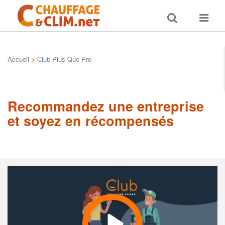
Toggle
Toggle
search
navigat
Accueil
>
Club Plus Que Pro
Recommandez une entreprise
et soyez en récompensés