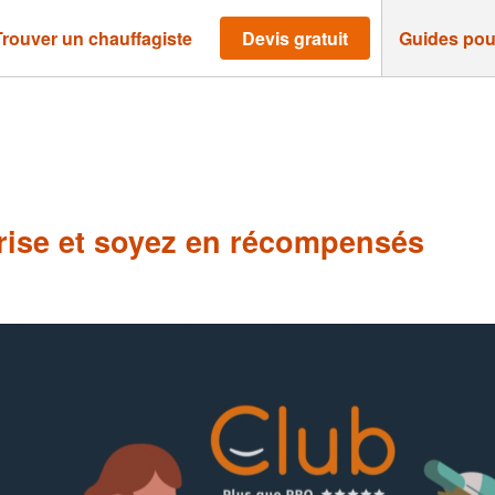
Trouver un chauffagiste
Devis gratuit
Guides pou
ise et soyez en récompensés