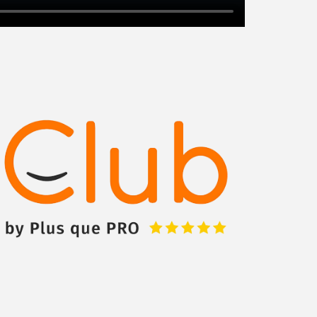
Augmentez votre
chiffre d'affaire
vos
tout en gagnant de
marges
!
nouveaux clients
En savoir plus