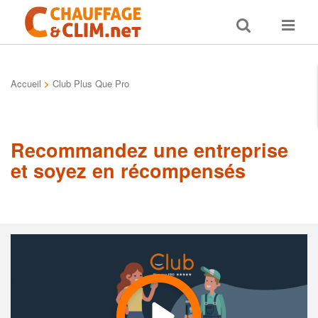
Toggle
Toggle
search
navigat
Accueil
>
Club Plus Que Pro
Recommandez une entreprise
et soyez en récompensés