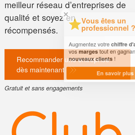
meilleur réseau d’entreprises de
✕
qualité et soyez en
Vous êtes un
professionnel ?
récompensés.
Augmentez votre
et
chiffre d'affaires
vos
tout en gagnant de
marges
Recommander une entreprise
!
nouveaux clients
dès maintenant
En savoir plus
Gratuit et sans engagements