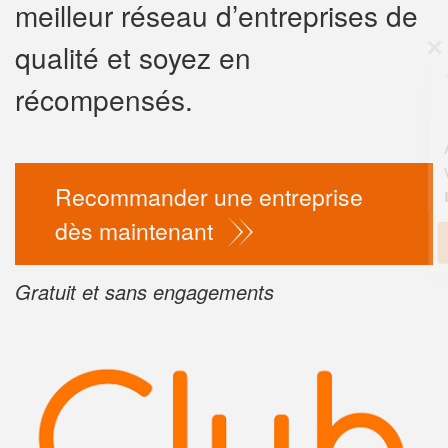
meilleur réseau d’entreprises de
✕
qualité et soyez en
Vous êtes un
professionnel
récompensés.
Augmentez votre
chiffre 
vos
tout en gagn
marges
Recommander une entreprise
!
nouveaux clients
dès maintenant
En savoir pl
Gratuit et sans engagements