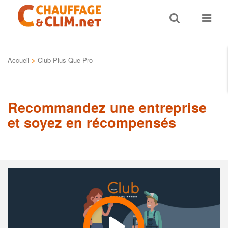
Toggle
Toggle
search
navigat
Accueil
>
Club Plus Que Pro
Recommandez une entreprise
et soyez en récompensés