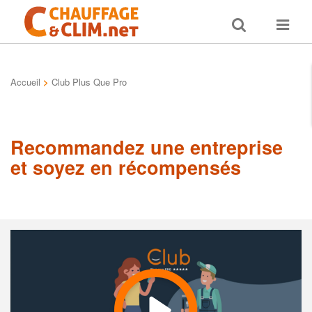
Toggle
Toggle
search
navigat
Accueil
>
Club Plus Que Pro
Recommandez une entreprise
et soyez en récompensés