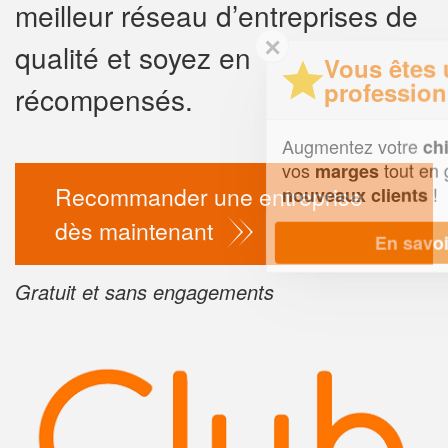
meilleur réseau d’entreprises de
✕
qualité et soyez en
Vous êtes un
professionnel ?
récompensés.
Augmentez votre
e
chiffre d'affaires
vos
tout en gagnant de
marges
Recommander une entreprise
!
nouveaux clients
dès maintenant
En savoir plus
Gratuit et sans engagements