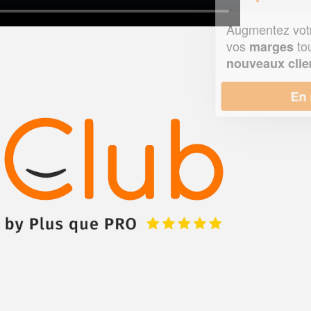
Augmentez votre
et
chiffre d'affaires
vos
tout en gagnant de
marges
!
nouveaux clients
En savoir plus