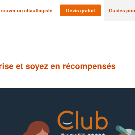
Trouver un chauffagiste
Devis gratuit
Guides pou
ise et soyez en récompensés