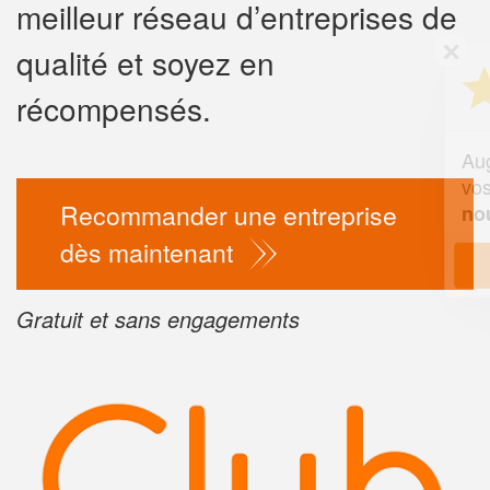
meilleur réseau d’entreprises de
✕
qualité et soyez en
Vous êtes un
professionnel 
récompensés.
Augmentez votre
chiffre d'
vos
tout en gagnan
marges
Recommander une entreprise
!
nouveaux clients
dès maintenant
En savoir plus
Gratuit et sans engagements