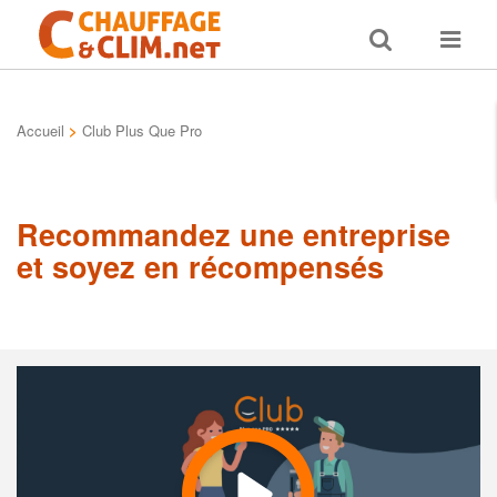
Toggle
Toggle
search
navigat
Accueil
>
Club Plus Que Pro
Recommandez une entreprise
et soyez en récompensés