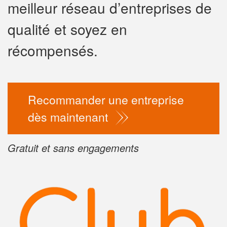
meilleur réseau d’entreprises de
✕
qualité et soyez en
Vous ê
profes
récompensés.
Augmentez vot
vos
to
marges
Recommander une entreprise
nouveaux clie
dès maintenant
En 
Gratuit et sans engagements