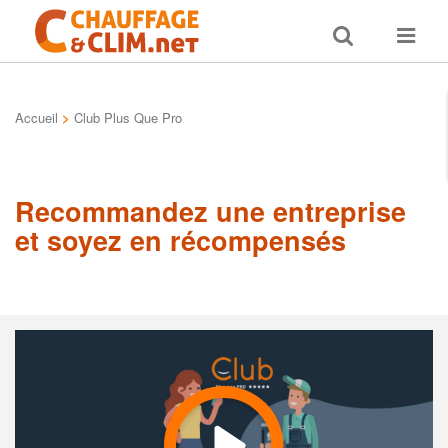
Toggle
Toggle
search
navigat
Accueil
>
Club Plus Que Pro
Recommandez une entreprise
et soyez en récompensés