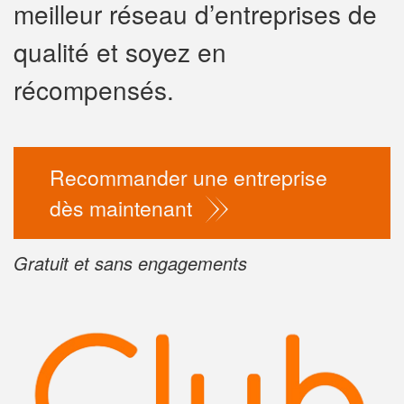
meilleur réseau d’entreprises de
✕
qualité et soyez en
Vous ête
professi
récompensés.
Augmentez votre
vos
tout 
marges
Recommander une entreprise
nouveaux client
dès maintenant
En sa
Gratuit et sans engagements