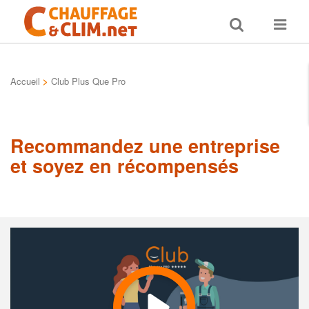
Toggle
Toggle
search
navigat
Accueil
>
Club Plus Que Pro
Recommandez une entreprise
et soyez en récompensés