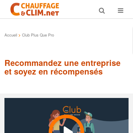
Toggle
Toggle
search
navigat
Accueil
>
Club Plus Que Pro
Recommandez une entreprise
et soyez en récompensés