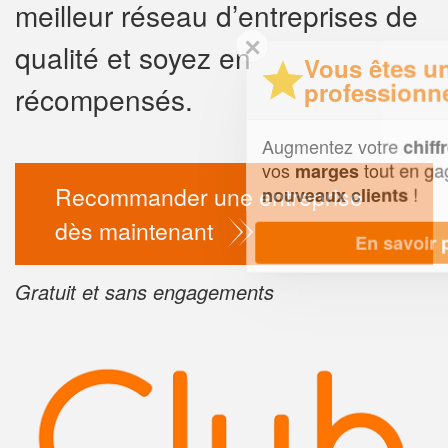
meilleur réseau d’entreprises de
✕
qualité et soyez en
Vous êtes un
professionnel ?
récompensés.
Augmentez votre
e
chiffre d'affaires
vos
tout en gagnant de
marges
Recommander une entreprise
!
nouveaux clients
dès maintenant
En savoir plus
Gratuit et sans engagements