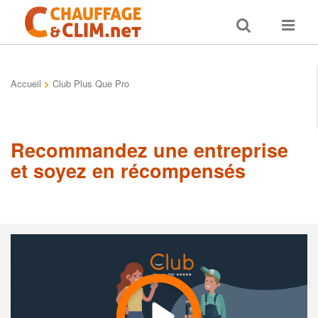
Toggle
Toggle
search
navigat
Accueil
>
Club Plus Que Pro
Recommandez une entreprise
et soyez en récompensés