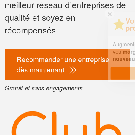
meilleur réseau d’entreprises de
✕
qualité et soyez en
Vous êtes un
professionnel ?
récompensés.
Augmentez votre
chiffre d'affa
vos
tout en gagnant d
marges
Recommander une entreprise
!
nouveaux clients
dès maintenant
En savoir plus
Gratuit et sans engagements