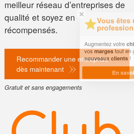
meilleur réseau d’entreprises de
✕
qualité et soyez en
Vous êtes un
professionnel ?
récompensés.
Augmentez votre
e
chiffre d'affaires
vos
tout en gagnant de
marges
Recommander une entreprise
!
nouveaux clients
dès maintenant
En savoir plus
Gratuit et sans engagements