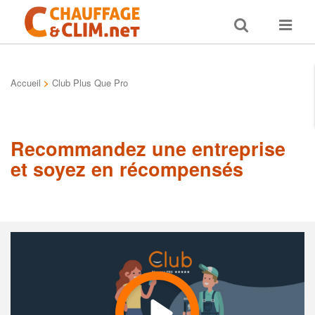
Toggle
Toggle
search
navigat
Accueil
>
Club Plus Que Pro
Recommandez une entreprise
et soyez en récompensés