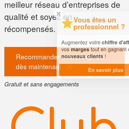
meilleur réseau d’entreprises de
✕
qualité et soyez en
Vous êtes un
professionnel ?
récompensés.
Augmentez votre
et
chiffre d'affaires
vos
tout en gagnant de
marges
Recommander une entreprise
!
nouveaux clients
dès maintenant
En savoir plus
Gratuit et sans engagements