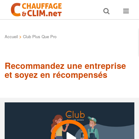
Toggle
Toggle
search
navigat
Accueil
>
Club Plus Que Pro
Recommandez une entreprise
et soyez en récompensés