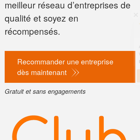
meilleur réseau d’entreprises de
✕
qualité et soyez en
Vous êtes un
professionnel
récompensés.
Augmentez votre
chiffre 
vos
tout en gagn
marges
Recommander une entreprise
!
nouveaux clients
dès maintenant
En savoir pl
Gratuit et sans engagements