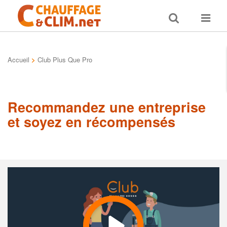
Toggle
Toggle
search
navigat
Accueil
>
Club Plus Que Pro
Recommandez une entreprise
et soyez en récompensés