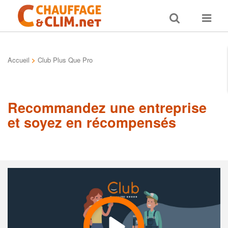
Toggle
Toggle
search
navigat
Accueil
>
Club Plus Que Pro
Recommandez une entreprise
et soyez en récompensés