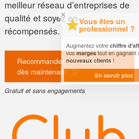
meilleur réseau d’entreprises de
✕
qualité et soyez en
Vous êtes un
professionnel ?
récompensés.
Augmentez votre
et
chiffre d'affaires
vos
tout en gagnant de
marges
Recommander une entreprise
!
nouveaux clients
dès maintenant
En savoir plus
Gratuit et sans engagements