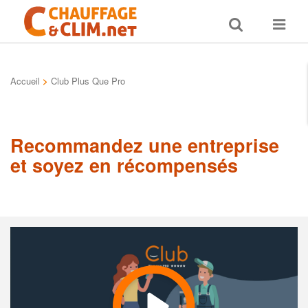
Toggle
Toggle
search
navigat
Accueil
>
Club Plus Que Pro
Recommandez une entreprise
et soyez en récompensés