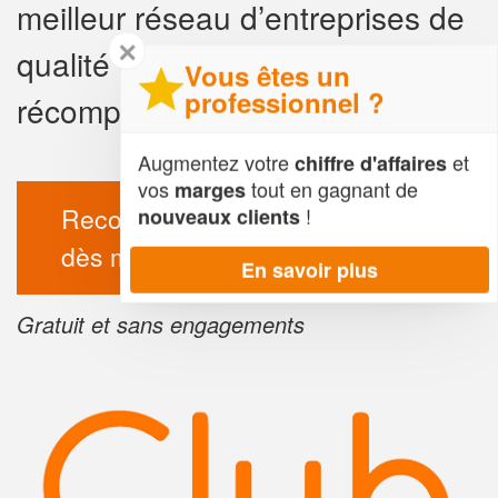
meilleur réseau d’entreprises de
✕
qualité et soyez en
Vous êtes un
professionnel ?
récompensés.
Augmentez votre
et
chiffre d'affaires
vos
tout en gagnant de
marges
Recommander une entreprise
!
nouveaux clients
dès maintenant
En savoir plus
Gratuit et sans engagements