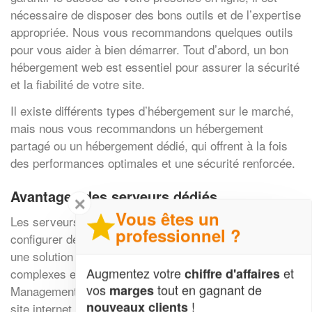
nécessaire de disposer des bons outils et de l’expertise
appropriée. Nous vous recommandons quelques outils
pour vous aider à bien démarrer. Tout d’abord, un bon
hébergement web est essentiel pour assurer la sécurité
et la fiabilité de votre site.
Il existe différents types d’hébergement sur le marché,
mais nous vous recommandons un hébergement
partagé ou un hébergement dédié, qui offrent à la fois
des performances optimales et une sécurité renforcée.
Avantages des serveurs dédiés
✕
Vous êtes un
Les serveurs dédiés offrent également la possibilité de
professionnel ?
configurer des applications spécifiques et sont donc
une solution intéressante pour les sites web plus
Augmentez votre
et
chiffre d'affaires
complexes et à fort trafic. Ensuite, un CMS (Content
vos
tout en gagnant de
marges
Management System) est indispensable pour créer un
!
nouveaux clients
site internet professionnel.