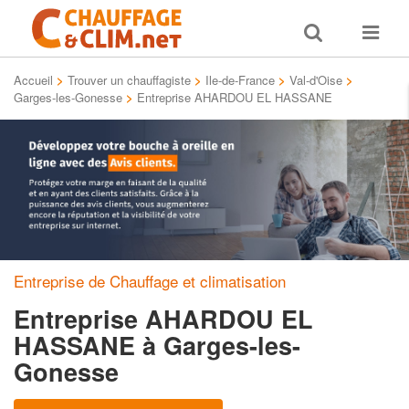
Toggle
Toggle
search
navigat
Accueil
>
Trouver un chauffagiste
>
Ile-de-France
>
Val-d'Oise
>
Garges-les-Gonesse
>
Entreprise AHARDOU EL HASSANE
Entreprise de Chauffage et climatisation
Entreprise AHARDOU EL
HASSANE
à Garges-les-
Gonesse