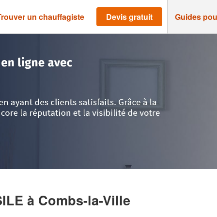
Trouver un chauffagiste
Devis gratuit
Guides pou
t-Marne
>
Combs-la-Ville
>
Entreprise ANDREICA VASILE
SILE
à Combs-la-Ville