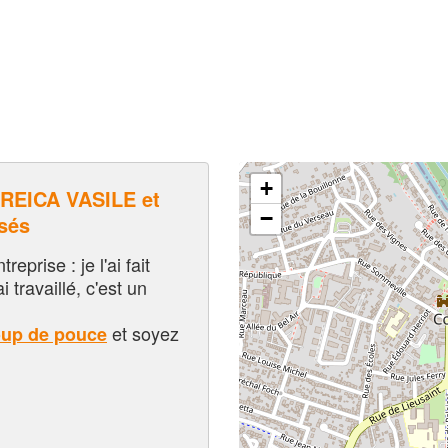
+
EICA VASILE et
−
sés
eprise : je l'ai fait
i travaillé, c'est un
et soyez
oup de pouce